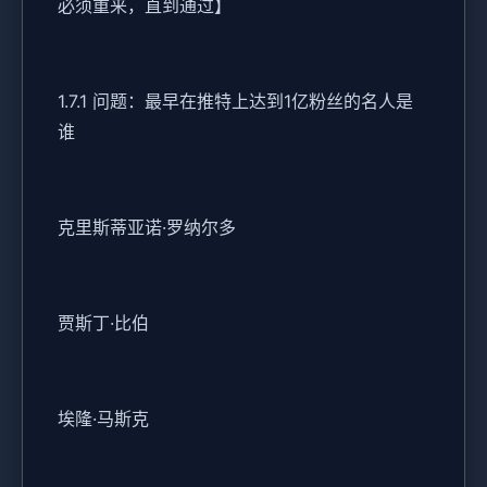
必须重来，直到通过】
1.7.1 问题：最早在推特上达到1亿粉丝的名人是
谁
克里斯蒂亚诺·罗纳尔多
贾斯丁·比伯
埃隆·马斯克