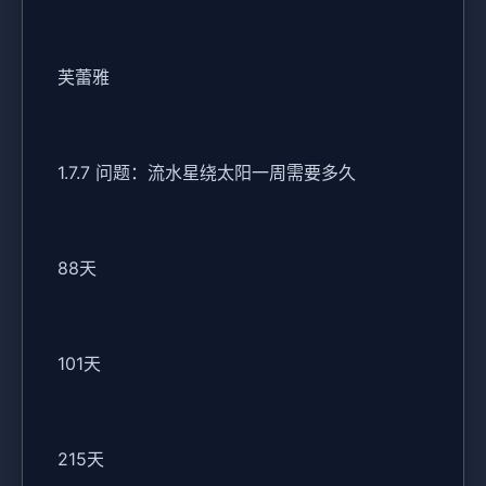
芙蕾雅
1.7.7 问题：流水星绕太阳一周需要多久
88天
101天
215天