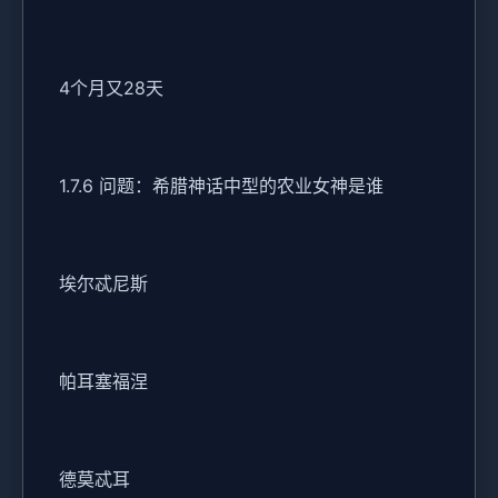
4个月又28天
1.7.6 问题：希腊神话中型的农业女神是谁
埃尔忒尼斯
帕耳塞福涅
德莫忒耳