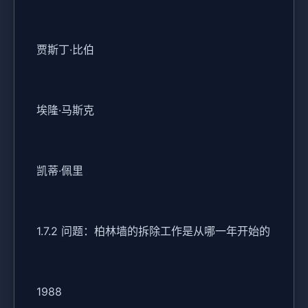
贾斯丁·比伯
埃隆·马斯克
凯蒂·佩里
1.7.2 问题：柏林墙的拆除工作是从哪一年开始的
1988