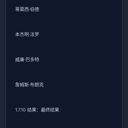
蒂莫西·伯德
本杰明·法罗
威廉·巴多特
詹姆斯·布朗克
1.7.10 结果：最终结果