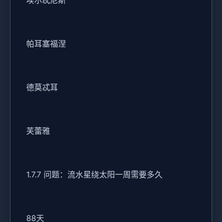
埃尔忒尼斯
帕耳塞福涅
德莫忒耳
芙蕾雅
1.7.7 问题：流水星绕太阳一周需要多久
88天