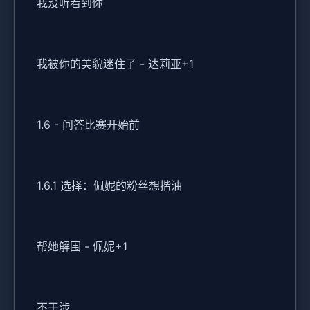
我没听看到你
我被你的美貌迷住了 - 达莉亚+1
1.6 - 问答比赛开始前
1.6.1 选择：佩妮的粉丝想揩油
帮她解围 - 佩妮+1
不干涉