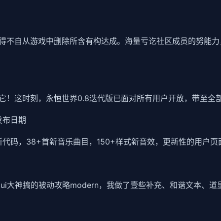
得不自从游戏中删除所含有构达成。海量亏讫社区成员的努能力
它！这时刻，永恒世界0.8迭代版已面对所有用户开放，带至全
和发布日期
0+行新代码，38+首新音乐曲目，150+样式新音效，更新性的用
xui大神搞的被动攻略modern，我做了壹些补充、和谐文本