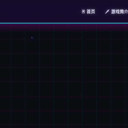
🃏 首页
🗡️ 游戏简