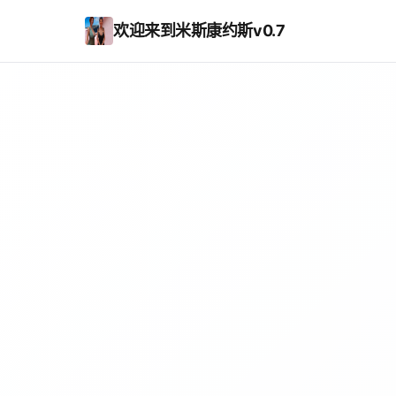
欢迎来到米斯康约斯v0.7