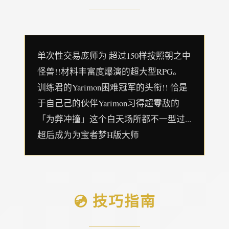
单次性交易庞师为 超过150样按照朝之中
怪兽!!材料丰富度爆演的超大型RPG。
训练君的Yarimon困难冠军的头衔!! 恰是
于自己己的伙伴Yarimon习得超零敌的
「为弊冲撞」这个白天场所都不一型过...
超后成为为宝者梦H版大师
💿 技巧指南