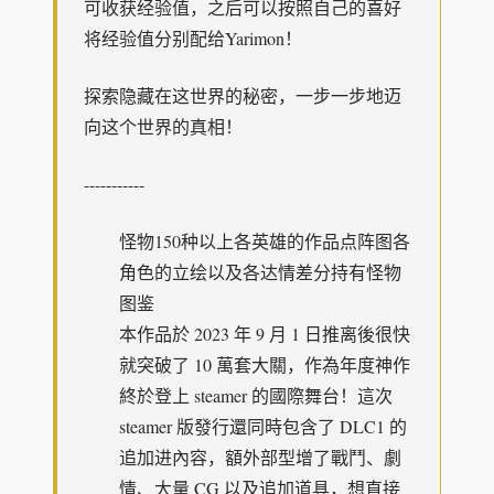
可收获经验值，之后可以按照自己的喜好
将经验值分别配给Yarimon！
探索隐藏在这世界的秘密，一步一步地迈
向这个世界的真相！
-----------
怪物150种以上
各英雄的作品点阵图
各
角色的立绘以及各达情差分
持有怪物
图鉴
本作品於 2023 年 9 月 1 日推离後很快
就突破了 10 萬套大關，作為年度神作
終於登上 steamer 的國際舞台！這次
steamer 版發行還同時包含了 DLC1 的
追加进內容，額外部型增了戰鬥、劇
情、大量 CG 以及追加道具，想直接